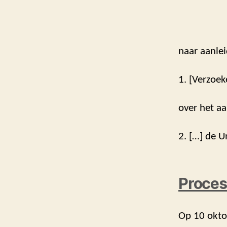
naar aanlei
1. [Verzoek
over het aa
2. […] de U
Proces
Op 10 oktob