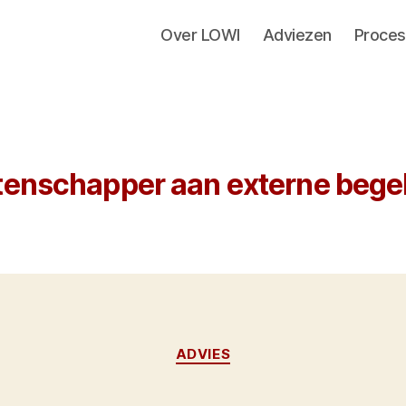
Over LOWI
Adviezen
Proces
enschapper aan externe bege
Categorieën
ADVIES