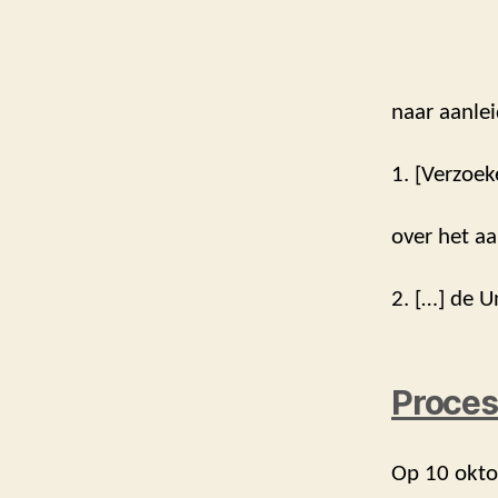
naar aanlei
1. [Verzoek
over het aa
2. […] de U
Proces
Op 10 oktob