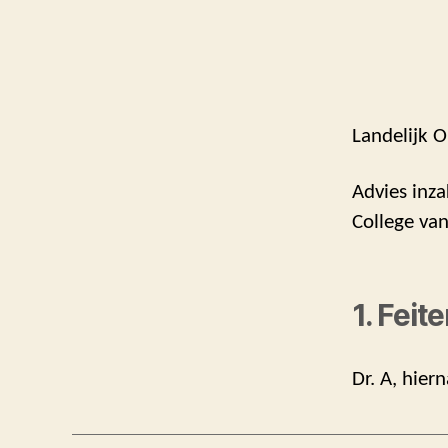
Landelijk O
Advies inza
College va
1. Feit
Dr. A, hier