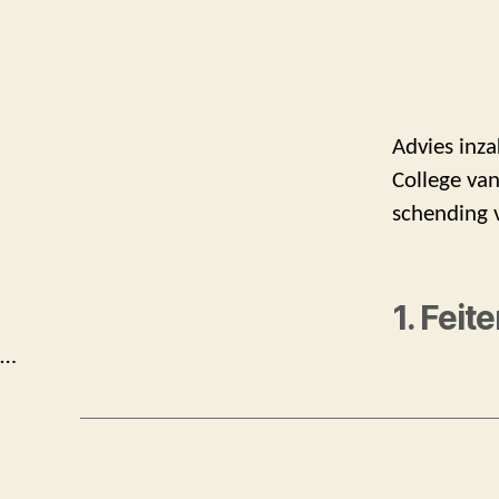
Advies inza
College van
schending v
1. Feit
…