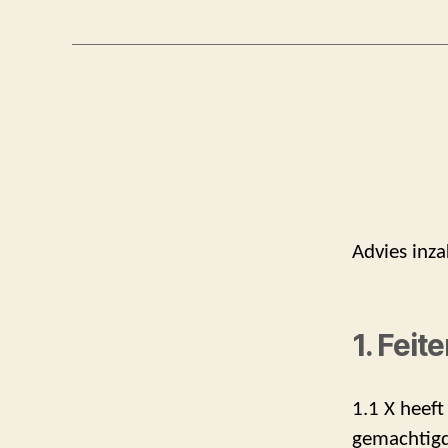
Advies inza
1. Feit
1.1 X heeft
gemachtigde