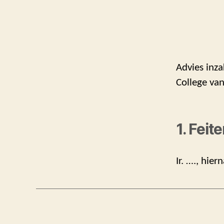
Advies inza
College va
1. Feit
Ir. …., hie