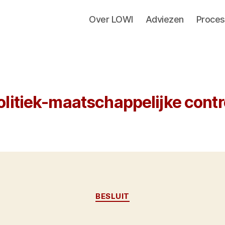
Over LOWI
Adviezen
Proces
olitiek-maatschappelijke cont
Categorieën
BESLUIT