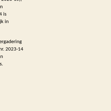
an
 is
jk in
vergadering
nr. 2023-14
in
s.