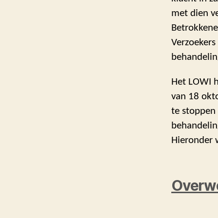
met dien ve
Betrokkene
Verzoekers 
behandeli
Het LOWI h
van 18 okto
te stoppen 
behandelin
Hieronder w
Overw