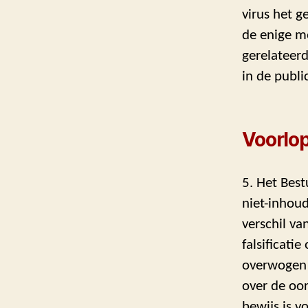
virus het g
de enige mo
gerelateer
in de publ
Voorlop
5. Het Best
niet-inhoud
verschil va
falsificati
overwogen 
over de oor
bewijs is vo