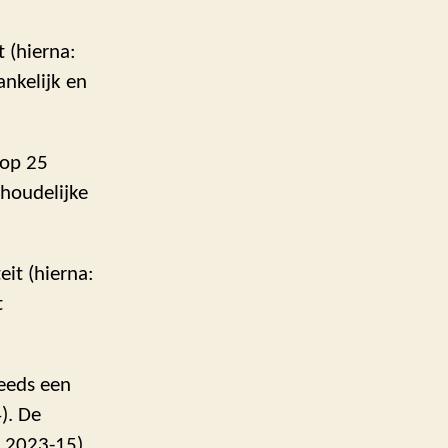
 (hierna:
nkelijk en
 op 25
nhoudelijke
eit (hierna:
t
eeds een
). De
. 2023-15),