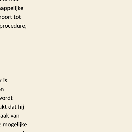
appelijke
hoort tot
sprocedure,
 is
en
 wordt
kt dat hij
raak van
e mogelijke