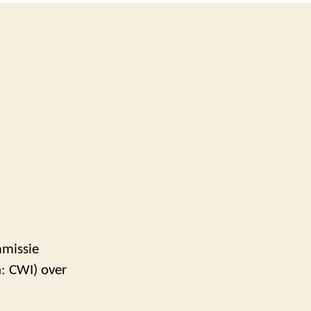
mmissie
a: CWI) over