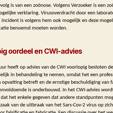
evolg is van een zoönose. Volgens Verzoeker is een zo
gelijke verklaring. Virusoverdracht door een labora
d incident is volgens hem ook mogelijk en deze mogel
icatie benoemd moeten worden.
ig oordeel en CWI-advies
uur heeft op advies van de CWI voorlopig besloten de
elijk in behandeling te nemen, omdat het een profes
n opvatting betreft en de ernstige beschuldiging van f
e onvoldoende is onderbouwd. In het CWI-advies word
dat het enkele gegeven dat andere standpunten moge
zaak van de uitbraak van het Sars-Cov-2 virus op zich
or falsificatie en fabricatie. Een discussie over het we