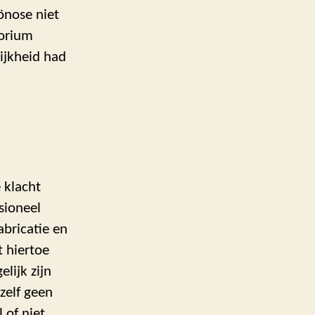
önose niet
torium
ijkheid had
 klacht
sioneel
abricatie en
t hiertoe
lijk zijn
zelf geen
l of niet