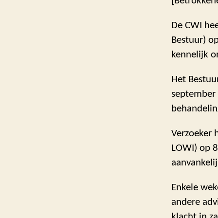
[Betrokkene
De CWI heef
Bestuur) o
kennelijk o
Het Bestuu
september 
behandelin
Verzoeker h
LOWI) op 8 
aanvankelij
Enkele wek
andere adv
klacht in z