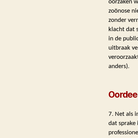
oorzaken w
zoönose ni
zonder verm
klacht dat 
in de publi
uitbraak ve
veroorzaak
anders).
Oordee
7. Net als 
dat sprake 
professione