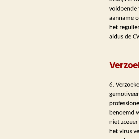
voldoende 
aanname of 
het regulie
aldus de C
Verzoe
6. Verzoek
gemotiveerd
professione
benoemd wat
niet zozeer
het virus v