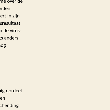
me over de
orden
rt in zijn
sresultaat
n de virus-
ts anders
nog
pig oordeel
een
schending