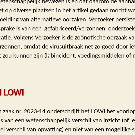
etenschappelijk bewezen is en dat daarom de aanna
et op diverse plaatsen in het artikel gedaan mocht w
elding van alternatieve oorzaken. Verzoeker persistee
sprake is van een ‘gefabriceerd/verzonnen’ onderzoek
catie. Volgens Verzoeker is de zoönotische oorzaak va
rzonnen, omdat de virusuitbraak net zo goed door ie
t zou kunnen zijn (labincident, voedingsmiddelen of 
l LOWI
in zaak nr. 2023-14 onderschrijft het LOWI het voorlo
is van een wetenschappelijk verschil van inzicht (of: 
el verschil van opvatting) en niet van een mogelijke 