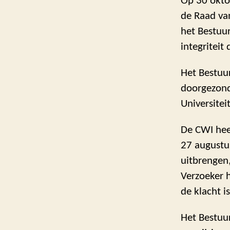
Op 30 oktob
de Raad va
het Bestuu
integriteit
Het Bestuu
doorgezond
Universitei
De CWI hee
27 augustu
uitbrengen
Verzoeker 
de klacht i
Het Bestuu