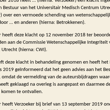
er 2018 heeft … (hierna: Verzoeker) een klacht inge
n Bestuur van het Universitair Medisch Centrum Utrec
r) over een vermoede schending van wetenschappelij
 door … en anderen (hierna: Betrokkenen).
r heeft deze klacht op 12 november 2018 ter beoord
en aan de Commissie Wetenschappelijke Integriteit 
t Utrecht (hierna: CWI).
ft deze klacht in behandeling genomen en heeft het
s 2019 geïnformeerd dat het geen advies aan het Bes
, omdat de vermelding van de auteursbijdragen waar
heeft geklaagd na overleg is aangepast en daarmee d
s komen te ontvallen.
r heeft Verzoeker bij brief van 13 september 2019 on