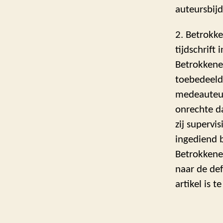
auteursbijd
2. Betrokke
tijdschrift
Betrokkene
toebedeeld
medeauteur
onrechte d
zij supervi
ingediend b
Betrokkenen
naar de def
artikel is t