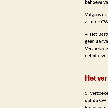
behoeve van
Volgens de
acht de CWI
4. Het Best
geen aanva
Verzoeker 
definitieve 
Het ve
5. Verzoeke
dat de CWI 
is van een 