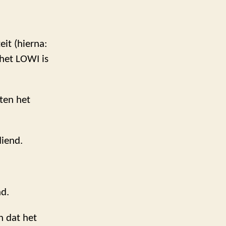
eit (hierna:
het LOWI is
ten het
diend.
nd.
n dat het