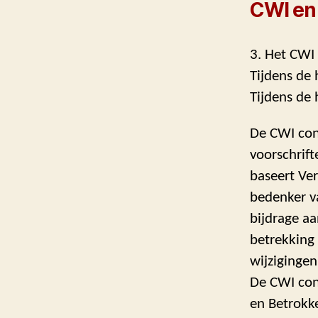
CWI en
3. Het CWI 
Tijdens de 
Tijdens de 
De CWI conc
voorschrif
baseert Ver
bedenker va
bijdrage aa
betrekking 
wijzigingen
De CWI cons
en Betrokk