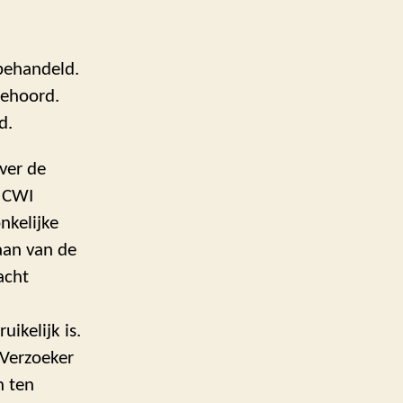
 behandeld.
gehoord.
d.
ver de
e CWI
nkelijke
gaan van de
acht
ikelijk is.
 Verzoeker
n ten