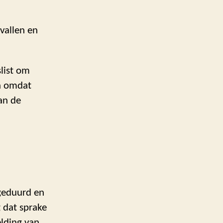
vallen en
slist om
en omdat
an de
 geduurd en
 dat sprake
elding van