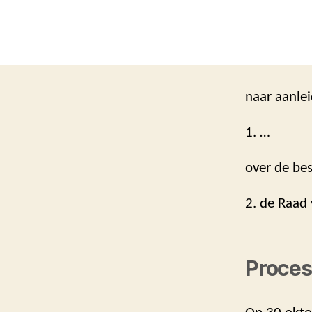
naar aanlei
1. …
over de bes
2. de Raad
Proces