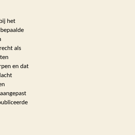
bij het
e bepaalde
n
echt als
ten
rpen en dat
lacht
en
k aangepast
publiceerde