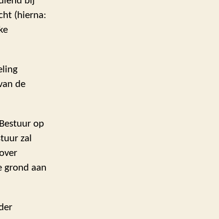
diend bij
ht (hierna:
ke
eling
van de
 Bestuur op
tuur zal
over
e grond aan
der