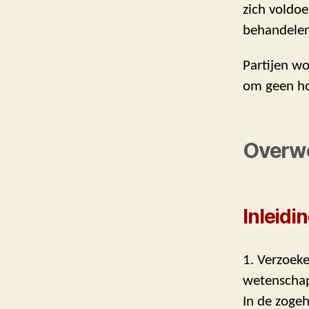
zich voldoe
behandelen
Partijen wo
om geen ho
Overw
Inleidi
1. Verzoeke
wetenschapp
In de zogeh