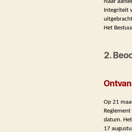
Naar aanle
Integriteit
uitgebracht
Het Bestuur
2. Beo
Ontvank
Op 21 maar
Reglement i
datum. Het
17 augustu