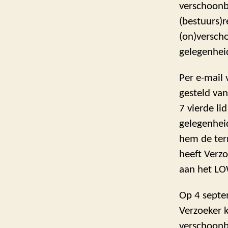
verschoonb
(bestuurs)
(on)verscho
gelegenheid
Per e-mail
gesteld van
7 vierde l
gelegenheid
hem de ter
heeft Verzo
aan het LO
Op 4 septe
Verzoeker 
verschoonb