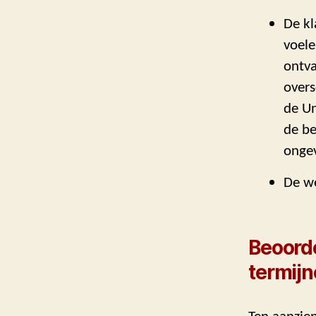
De kl
voele
ontva
overs
de Un
de be
ongev
De we
Beoord
termijn