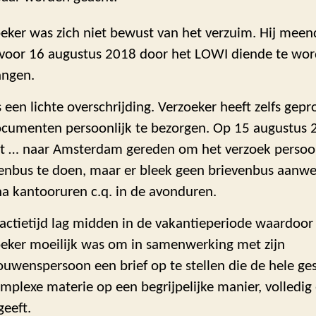
eker was zich niet bewust van het verzuim. Hij meend
 voor 16 augustus 2018 door het LOWI diende te wo
angen.
s een lichte overschrijding. Verzoeker heeft zelfs ge
cumenten persoonlijk te bezorgen. Op 15 augustus 2
t … naar Amsterdam gereden om het verzoek persoon
enbus te doen, maar er bleek geen brievenbus aanwez
a kantooruren c.q. in de avonduren.
actietijd lag midden in de vakantieperiode waardoor
eker moeilijk was om in samenwerking met zijn
ouwenspersoon een brief op te stellen die de hele ge
mplexe materie op een begrijpelijke manier, volledig 
eeft.