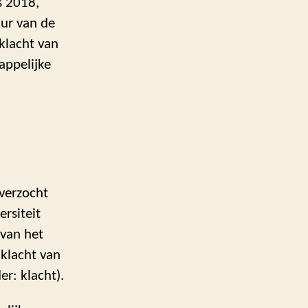
s 2018,
uur van de
 klacht van
ppelijke
verzocht
rsiteit
 van het
 klacht van
r: klacht).