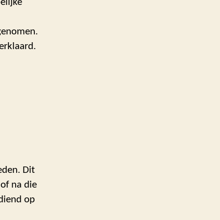
elijke
rgenomen.
erklaard.
den. Dit
of na die
diend op