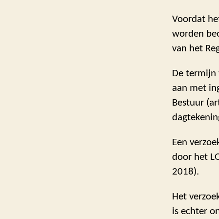
Voordat he
worden beoo
van het Re
De termijn
aan met in
Bestuur (ar
dagtekening
Een verzoek
door het LO
2018).
Het verzoe
is echter 