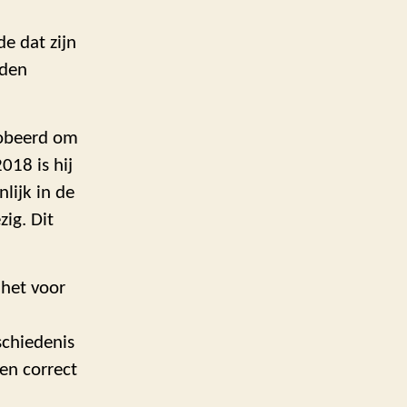
e dat zijn
rden
probeerd om
018 is hij
lijk in de
ig. Dit
 het voor
schiedenis
en correct