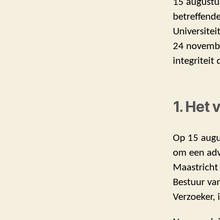
15 augustu
betreffende
Universitei
24 novembe
integriteit 
1. Het 
Op 15 augu
om een advi
Maastricht 
Bestuur van
Verzoeker, 