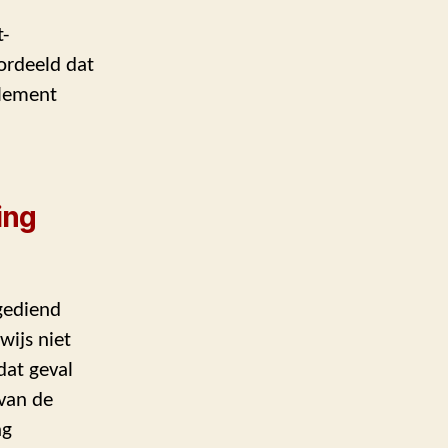
t-
oordeeld dat
glement
ing
ngediend
wijs niet
dat geval
van de
ng