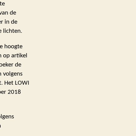
te
van de
r in de
 lichten.
de hoogte
 op artikel
oeker de
m volgens
t. Het LOWI
ber 2018
olgens
n