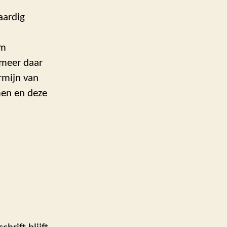
aardig
om
 meer daar
rmijn van
men en deze