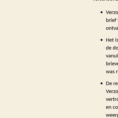
Verzo
brief
ontv
Het i
de do
vanui
briev
was n
De re
Verzo
vertr
en co
weerg