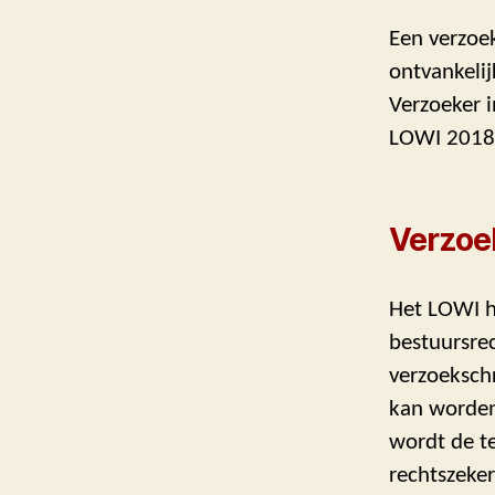
Een verzoek
ontvankelij
Verzoeker i
LOWI 2018
Verzoek
Het LOWI ha
bestuursrec
verzoekschr
kan worden 
wordt de t
rechtszeker