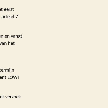
t eerst
artikel 7
en en vangt
van het
 termijn
ement LOWI
et verzoek