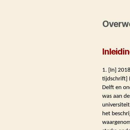
Overw
Inleidi
1. [In] 201
tijdschrift
Delft en on
was aan dez
universitei
het beschri
waargenom