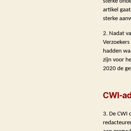
sterke ond
artikel ga
sterke aanw
2. Nadat va
Verzoekers
hadden waa
zijn voor h
2020 de ge
CWI-ad
3. De CWI o
redacteuren