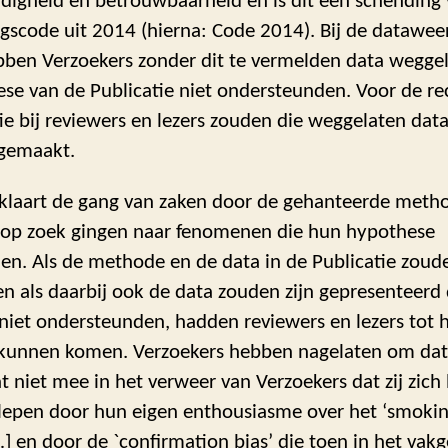
ldigheid en betrouwbaarheid en is dit een schending
gscode uit 2014 (hierna: Code 2014). Bij de datawee
ebben Verzoekers zonder dit te vermelden data weggel
ese van de Publicatie niet ondersteunden. Voor de re
ie bij reviewers en lezers zouden die weggelaten data
gemaakt.
klaart de gang van zaken door de gehanteerde meth
 op zoek gingen naar fenomenen die hun hypothese
n. Als de methode en de data in de Publicatie zoude
en als daarbij ook de data zouden zijn gepresenteerd 
niet ondersteunden, hadden reviewers en lezers tot 
 kunnen komen. Verzoekers hebben nagelaten om dat
 niet mee in het verweer van Verzoekers dat zij zic
lepen door hun eigen enthousiasme over het ‘smoki
] en door de `confirmation bias’ die toen in het vak