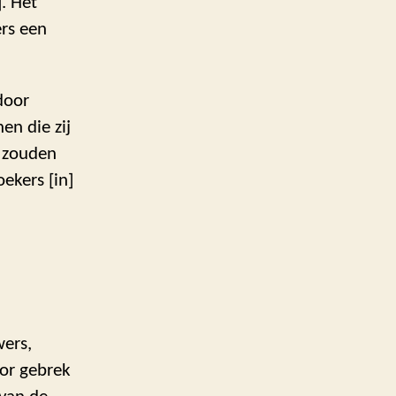
. Het
rs een
door
en die zij
 zouden
ekers [in]
wers,
oor gebrek