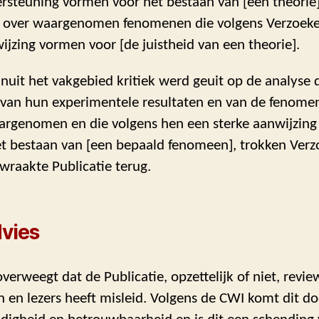
ersteuning vormen voor het bestaan van [een theorie]
at over waargenomen fenomenen die volgens Verzoeke
ijzing vormen voor [de juistheid van een theorie].
nuit het vakgebied kritiek werd geuit op de analyse 
 van hun experimentele resultaten en van de fenomen
rgenomen en die volgens hen een sterke aanwijzing
et bestaan van [een bepaald fenomeen], trokken Verzo
wraakte Publicatie terug.
vies
verweegt dat de Publicatie, opzettelijk of niet, revie
 en lezers heeft misleid. Volgens de CWI komt dit d