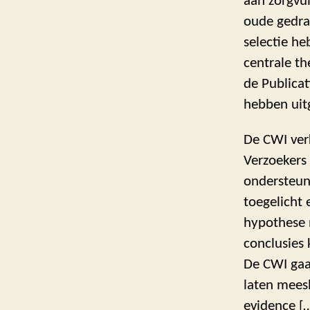
aan zorgvu
oude gedra
selectie h
centrale th
de Publicat
hebben uit
De CWI ver
Verzoekers
ondersteune
toegelicht 
hypothese 
conclusies
De CWI gaat
laten mees
evidence […