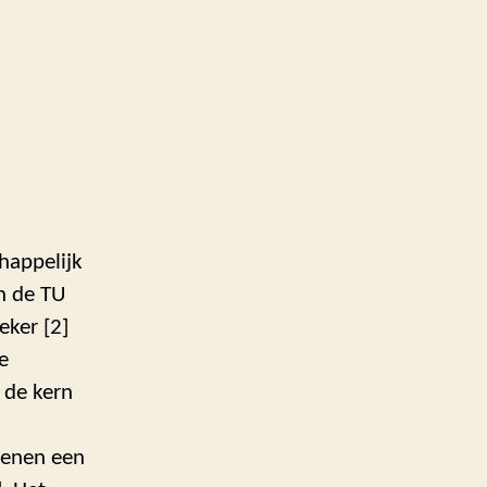
happelijk
an de TU
eker [2]
e
n de kern
menen een