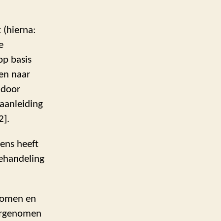
 (hierna:
e
op basis
len naar
 door
 aanleiding
2].
ens heeft
behandeling
enomen en
vergenomen