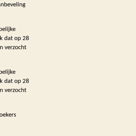
anbeveling
elijke
ek dat op 28
n verzocht
elijke
ek dat op 28
n verzocht
zoekers