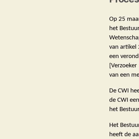
Op 25 maart
het Bestuu
Wetenschapp
van artikel
een verond
[Verzoeker 
van een me
De CWI hee
de CWI een
het Bestuu
Het Bestuu
heeft de a