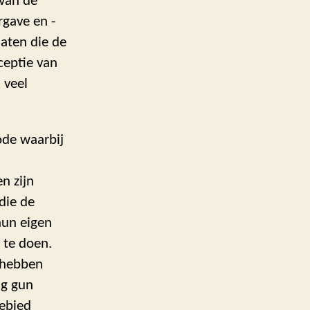
 van de
rgave en -
aten die de
ceptie van
 veel
ode waarbij
n zijn
die de
hun eigen
 te doen.
h hebben
ng gun
gebied