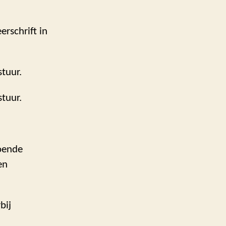
rschrift in
stuur.
stuur.
doende
en
bij