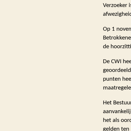
Verzoeker i
afwezighei
Op 1 novem
Betrokkene
de hoorzit
De CWI hee
geoordeeld 
punten hee
maatregelen
Het Bestuu
aanvankeli
het als oor
gelden ten 