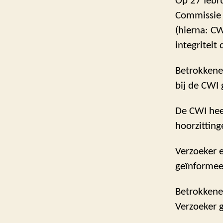
Op 27 febru
Commissie W
(hierna: C
integriteit
Betrokkene
bij de CWI
De CWI hee
hoorzittin
Verzoeker e
geïnformee
Betrokkenen
Verzoeker 