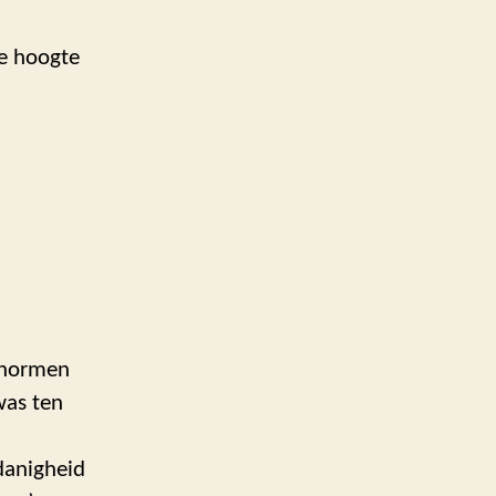
de hoogte
n normen
was ten
edanigheid