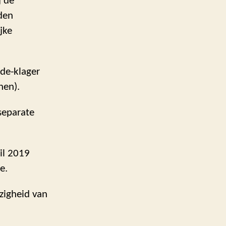
j de
iden
jke
de-klager
nen).
separate
ril 2019
e.
zigheid van