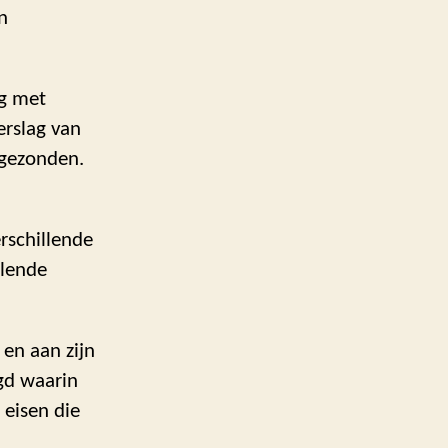
n
ng met
erslag van
 gezonden.
rschillende
llende
en aan zijn
gd waarin
 eisen die