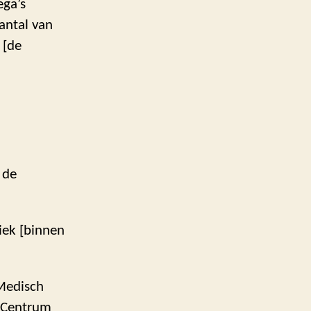
ega’s
antal van
 [de
 de
iek [binnen
Medisch
h Centrum