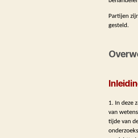
behandelen
Partijen zi
gesteld.
Overw
Inleidi
1. In deze 
van wetensc
tijde van d
onderzoeksi