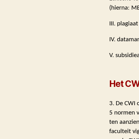
(hierna: M
III. plagia
IV. dataman
V. subsidie
Het CW
3. De CWI 
5 normen va
ten aanzien
faculteit v