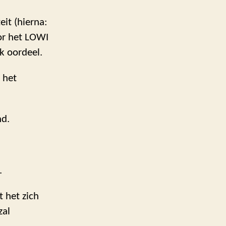
eit (hierna:
or het LOWI
jk oordeel.
 het
nd.
.
 het zich
zal