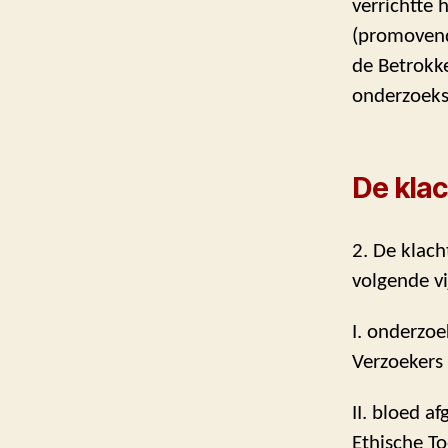
verrichtte 
(promovend
de Betrokke
onderzoeksi
De klac
2. De klac
volgende vi
I. onderzo
Verzoekers 
II. bloed 
Ethische T