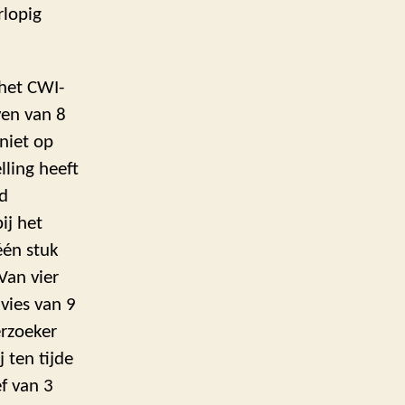
rlopig
 het CWI-
ven van 8
niet op
lling heeft
gd
ij het
één stuk
Van vier
vies van 9
erzoeker
 ten tijde
f van 3