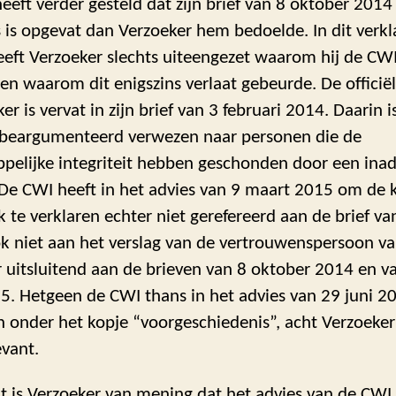
eeft verder gesteld dat zijn brief van 8 oktober 2014
 is opgevat dan Verzoeker hem bedoelde. In dit verk
eeft Verzoeker slechts uiteengezet waarom hij de CW
n waarom dit enigszins verlaat gebeurde. De officiël
er is vervat in zijn brief van 3 februari 2014. Daarin i
beargumenteerd verwezen naar personen die de
pelijke integriteit hebben geschonden door een ina
 De CWI heeft in het advies van 9 maart 2015 om de k
k te verklaren echter niet gerefereerd aan de brief va
k niet aan het verslag van de vertrouwenspersoon va
 uitsluitend aan de brieven van 8 oktober 2014 en v
5. Hetgeen de CWI thans in het advies van 29 juni 2
onder het kopje “voorgeschiedenis”, acht Verzoeke
evant.
 is Verzoeker van mening dat het advies van de CWI 