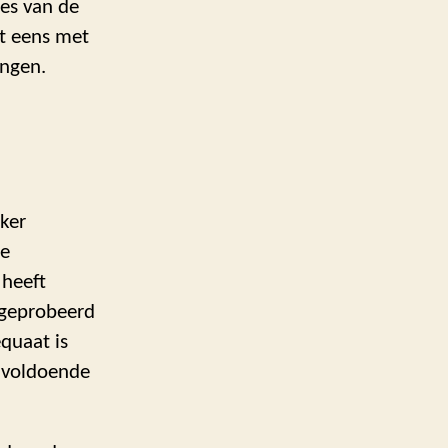
ies van de
et eens met
engen.
ker
de
 heeft
 geprobeerd
quaat is
n voldoende