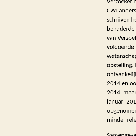
Verzoeker h
CWI anders
schrijven h
benaderde e
van Verzoek
voldoende 
wetenschap
opstelling.
ontvankelij
2014 en oo
2014, maar
januari 201
opgenomen 
minder rel
Samengevat