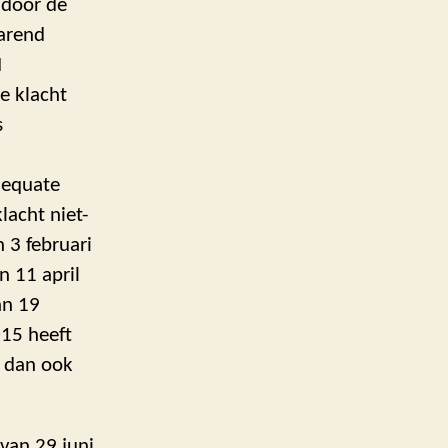
 door de
larend
I
e klacht
s
dequate
lacht niet-
n 3 februari
n 11 april
an 19
015 heeft
r dan ook
van 29 juni