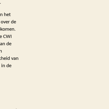
.
n het
 over de
gekomen.
de CWI
van de
n
kheid van
 in de