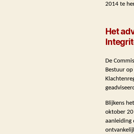
2014 te he
Het ad
Integrit
De Commissi
Bestuur op 
Klachtenreg
geadviseerd
Blijkens he
oktober 20
aanleiding
ontvankelij