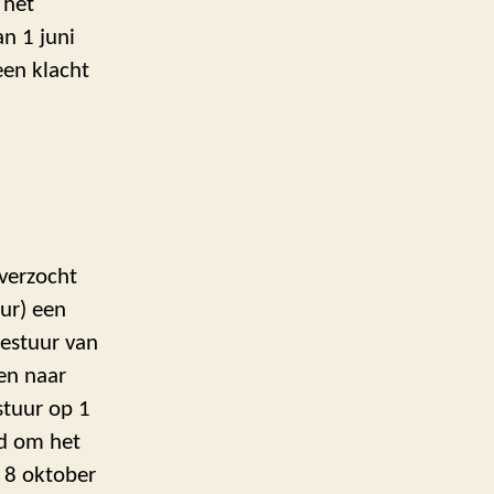
 het
n 1 juni
en klacht
verzocht
ur) een
estuur van
men naar
stuur op 1
gd om het
 8 oktober