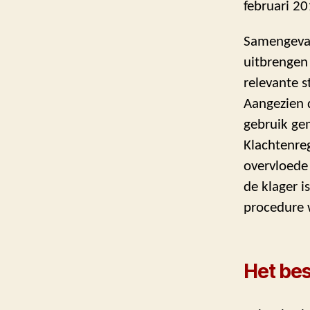
februari 20
Samengevat
uitbrengen
relevante s
Aangezien d
gebruik ge
Klachtenre
overvloede
de klager i
procedure 
Het bes