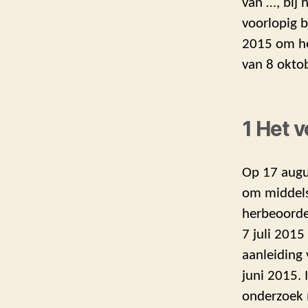
van …, bij
voorlopig b
2015 om he
van 8 okto
1 Het 
Op 17 augu
om middels
herbeoorde
7 juli 2015
aanleiding 
juni 2015. 
onderzoek 