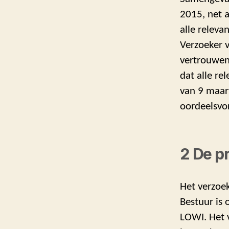
2015, net a
alle releva
Verzoeker v
vertrouwen
dat alle re
van 9 maart
oordeelsvo
2 De p
Het verzoe
Bestuur is 
LOWI. Het 