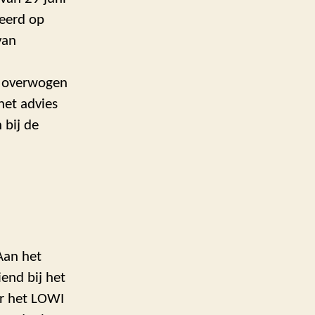
seerd op
van
r overwogen
het advies
 bij de
Aan het
end bij het
or het LOWI