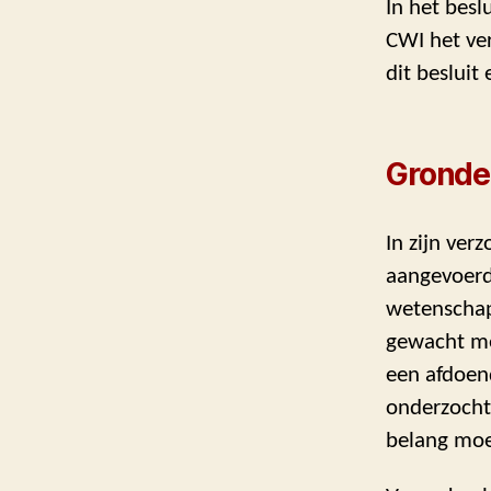
In het besl
CWI het ver
dit besluit
Gronde
In zijn ve
aangevoerd
wetenschapp
gewacht me
een afdoend
onderzocht
belang moe