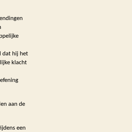
hendingen
n
ppelijke
 dat hij het
lijke klacht
efening
den aan de
tijdens een