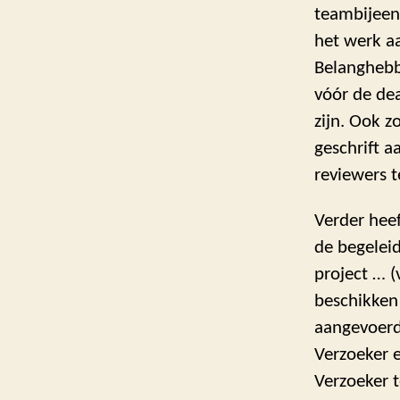
teambijeen
het werk a
Belanghebb
vóór de dea
zijn. Ook 
geschrift a
reviewers 
Verder hee
de begeleid
project … (
beschikken
aangevoerd
Verzoeker e
Verzoeker t