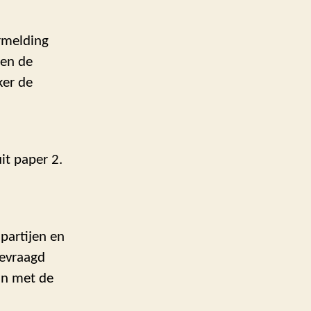
ermelding
gen de
ker de
it paper 2.
partijen en
gevraagd
aan met de