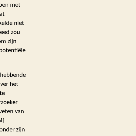
ppen met
at
elde niet
reed zou
m zijn
 potentiële
nghebbende
ver het
te
rzoeker
weten van
ij
onder zijn