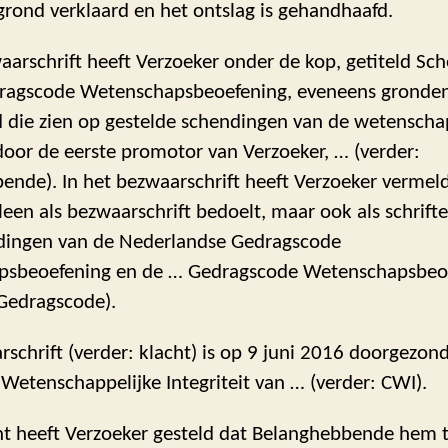
rond verklaard en het ontslag is gehandhaafd.
aarschrift heeft Verzoeker onder de kop, getiteld Sc
ragscode Wetenschapsbeoefening, eveneens gronde
 die zien op gestelde schendingen van de wetenscha
 door de eerste promotor van Verzoeker, … (verder:
nde). In het bezwaarschrift heeft Verzoeker vermeld
lleen als bezwaarschrift bedoelt, maar ook als schrifte
dingen van de Nederlandse Gedragscode
psbeoefening en de … Gedragscode Wetenschapsbeo
 Gedragscode).
schrift (verder: klacht) is op 9 juni 2016 doorgezon
etenschappelijke Integriteit van … (verder: CWI).
cht heeft Verzoeker gesteld dat Belanghebbende hem 