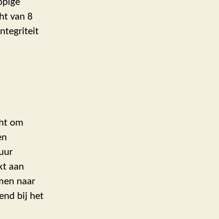
opige
ht van 8
tegriteit
cht om
en
tuur
kt aan
omen naar
end bij het