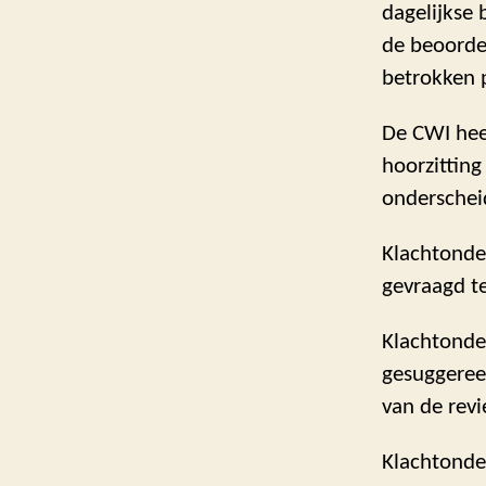
dagelijkse 
de beoorde
betrokken 
De CWI heef
hoorzitting
onderschei
Klachtonder
gevraagd t
Klachtonder
gesuggereer
van de revi
Klachtonder