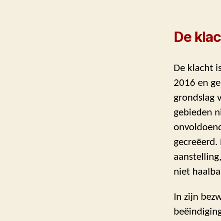
De klac
De klacht i
2016 en ger
grondslag v
gebieden n
onvoldoende
gecreëerd.
aanstelling
niet haalbaa
In zijn be
beëindiging