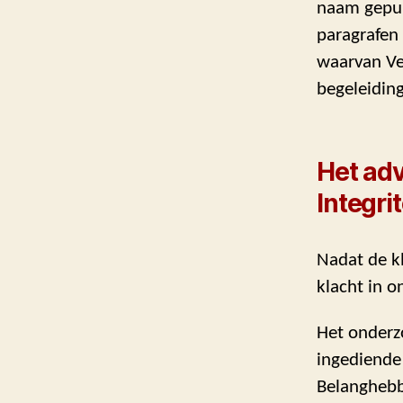
naam gepub
paragrafen
waarvan Ver
begeleiding
Het ad
Integrit
Nadat de k
klacht in 
Het onderz
ingediende 
Belanghebb