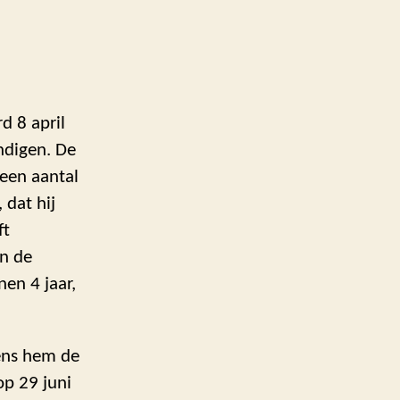
d 8 april
ndigen. De
 een aantal
dat hij
ft
an de
nen 4 jaar,
gens hem de
op 29 juni