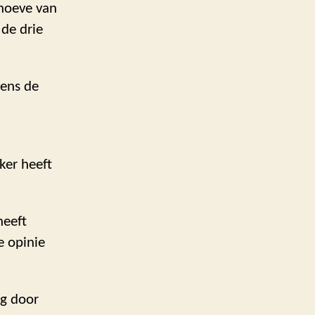
ehoeve van
de drie
dens de
ker heeft
heeft
e opinie
ng door