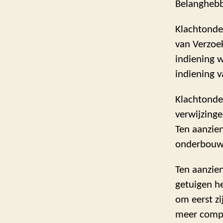
Belangheb
Klachtonder
van Verzoek
indiening 
indiening v
Klachtonder
verwijzinge
Ten aanzie
onderbouwi
Ten aanzie
getuigen he
om eerst zi
meer compl