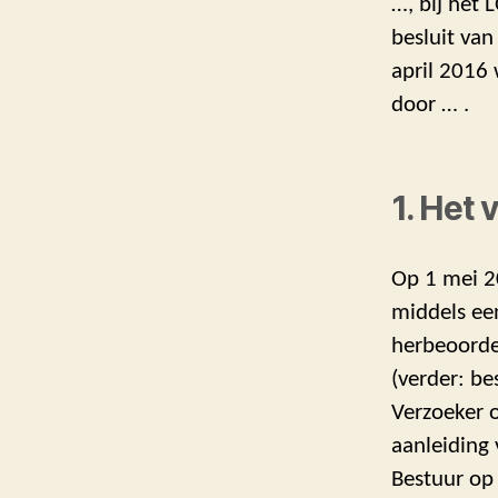
…, bij het
besluit va
april 2016
door … .
1. Het 
Op 1 mei 2
middels een
herbeoordel
(verder: b
Verzoeker o
aanleiding 
Bestuur op 