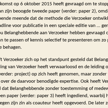
komst op 6 oktober 2015 heeft gevraagd om te sto
an zijn beoogde tweede paper (verder: paper 2), omd
ende meende dat de methode die Verzoeker ontwikk
dline voor publicatie in een speciale editie van … ge
zou Belanghebbende aan Verzoeker hebben gevraagd o
an te passen of kennis selectief te presenteren om zo
te behagen.
ft Verzoeker zich op het standpunt gesteld dat Bela
ing van Verzoeker heeft verwaarloosd en de leiding o
verder: project) op zich heeft genomen, maar zonder 
 over de daarvoor benodigde expertise. Ook heeft Ve
 dat Belanghebbende zonder toestemming of mede
en paper (verder: paper 3) heeft ingediend, waarbij h
egen zijn zin als coauteur heeft opgevoerd. De later z