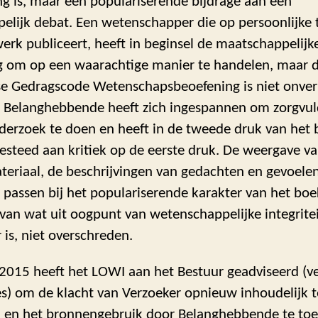
ng is, maar een populariserende bijdrage aan een
lijk debat. Een wetenschapper die op persoonlijke t
werk publiceert, heeft in beginsel de maatschappelijk
ng om op een waarachtige manier te handelen, maar 
e Gedragscode Wetenschapsbeoefening is niet onver
. Belanghebbende heeft zich ingespannen om zorgvul
erzoek te doen en heeft in de tweede druk van het 
esteed aan kritiek op de eerste druk. De weergave va
eriaal, de beschrijvingen van gedachten en gevoelen
 passen bij het populariserende karakter van het boe
 van wat uit oogpunt van wetenschappelijke integrite
 is, niet overschreden.
2015 heeft het LOWI aan het Bestuur geadviseerd (ve
s) om de klacht van Verzoeker opnieuw inhoudelijk t
 en het bronnengebruik door Belanghebbende te toe