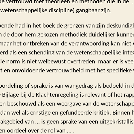
e vertrouwd met theorieën en methoden die in de 
wetenschappelijke discipline) gangbaar zijn.
ende had in het boek de grenzen van zijn deskundig
n de door hem gekozen methodiek duidelijker kunne
maar het ontbreken van de verantwoording kan niet
erd als een schending van de wetenschappelijke integ
le norm is niet welbewust overtreden, maar er is vee
eit en onvoldoende vertrouwdheid met het specifieke
oordeling of sprake is van wangedrag als bedoeld in 
 Bijlage bij de Klachtenregeling is relevant of het ra
n beschouwd als een weergave van de wetenschappe
dan wel als ernstige en gefundeerde kritiek. Binnen 
vakgebied van … is geen sprake van een uitgekristalli
n oordeel over de rol van … .