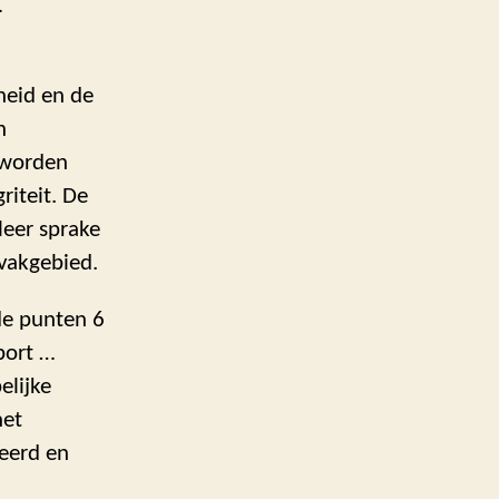
…
heid en de
n
 worden
riteit. De
leer sprake
 vakgebied.
de punten 6
pport …
lijke
het
seerd en