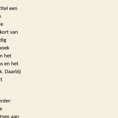
itel een
e
de
kort van
dig
boek
n het
s en het
k. Daarbij
it
rder:
e
tsen aan