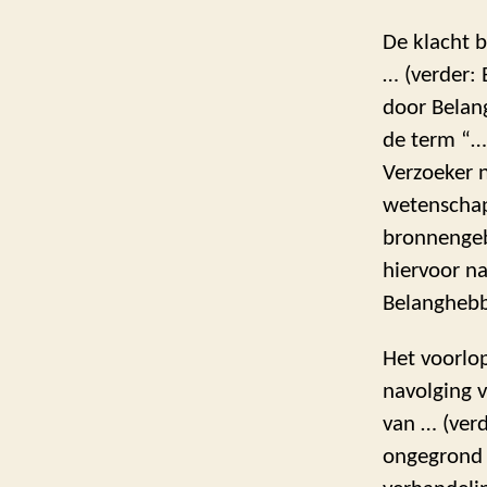
De klacht b
… (verder:
door Belan
de term “…
Verzoeker 
wetenschapp
bronnengebr
hiervoor n
Belanghebbe
Het voorlop
navolging 
van … (ver
ongegrond 