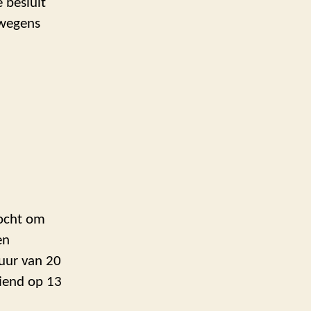
 besluit
 wegens
zocht om
en
tuur van 20
diend op 13