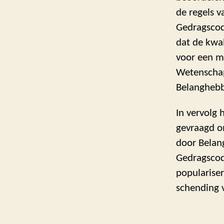
de regels v
Gedragscod
dat de kwal
voor een m
Wetenschap
Belanghebb
In vervolg
gevraagd o
door Belan
Gedragscod
populariser
schending v