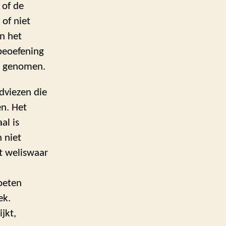
 of de
 of niet
an het
beoefening
en genomen.
dviezen die
n. Het
al is
n niet
t weliswaar
oeten
ek.
jkt,