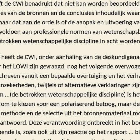
ft de CWI benadrukt dat niet kan worden beoordeeld
ies van de bronnen en de conclusies inhoudelijk waar
maar dat aan de orde is of de aanpak en uitvoering v
voldoen aan professionele normen van wetenschaps
betrokken wetenschappelijke discipline in acht word
k heeft de CWI, onder aanhaling van de deskundigena
r het LOWI zijn gevraagd, nog het volgende overwoge
chreven vanuit een bepaalde overtuiging en het verha
nzekerheden, twijfels of alternatieve verklaringen zij
n …(de betrokken wetenschappelijke discipline) is he
 om te kiezen voor een polariserend betoog, maar de
 methode en de selectie uit het bronnenmateriaal m
antwoord. Deze verantwoording ontbreekt in het bo
nde is, zoals ook uit zijn reactie op het rapport … bli