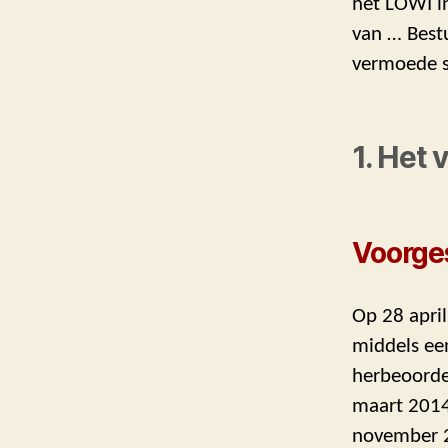
het LOWI i
van … Best
vermoede s
1. Het 
Voorge
Op 28 apri
middels een
herbeoordel
maart 2014
november 2