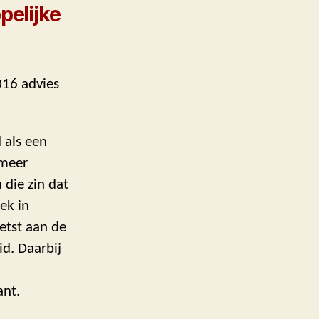
pelijke
016 advies
 als een
 meer
 die zin dat
ek in
oetst aan de
d. Daarbij
ant.