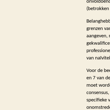
onvoldoend
(betrokken 
Belanghebb
grenzen va
aangeven, 
gekwalifice
professione
van naïvit
Voor de be
en 7 van de
moet worde
consensus, 
specifieke 
onomstrede