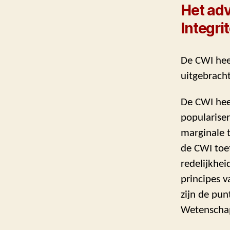
Het ad
Integrit
De CWI hee
uitgebracht
De CWI hee
populariser
marginale t
de CWI toet
redelijkhei
principes v
zijn de pun
Wetenschapp