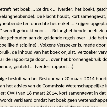
etreft het boek … 2e druk … (verder: het boek), ges
 Belanghebbende). De klacht houdt, kort samengevat,
ghebbende ten onrechte het etiket … krijgen opgepla
” wordt gebruikt voor … . Belanghebbende heeft zich
niet gehouden aan de geldende regels over …(de bet
elijke discipline) . Volgens Verzoeker is, mede door 
uik, de inhoud van het boek onjuist. Verzoeker verw
aar de rapportage door … over het bronnengebruik d
nde, getiteld … (verder: rapport …).
ige besluit van het Bestuur van 20 maart 2014 houdt
van het advies van de Commissie Wetenschappelijke In
der: CWI) van 18 maart 2014, kort samengevat in dat 
wordt verklaard omdat het boek geen wetenschappe