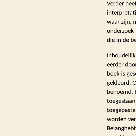
Verder hee
interpretat
waar zijn, 
onderzoek 
die in de 
Inhoudelij
eerder doo
boek is ges
gekleurd. O
benoemd. I
toegestaan
toegepaste
worden ver
Belanghebbe