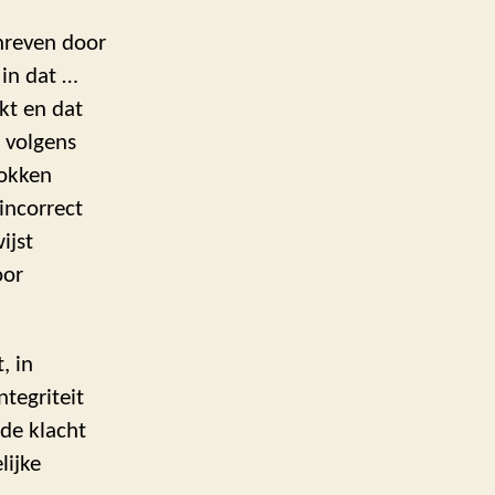
chreven door
 in dat …
kt en dat
 volgens
rokken
incorrect
ijst
oor
, in
tegriteit
de klacht
lijke