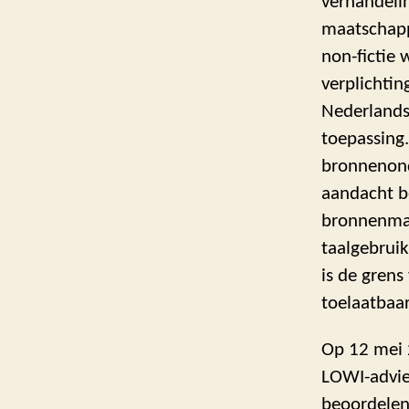
verhandeli
maatschappe
non-fictie 
verplichti
Nederlands
toepassing
bronnenond
aandacht b
bronnenmat
taalgebruik
is de grens
toelaatbaar
Op 12 mei 
LOWI-advie
beoordelen