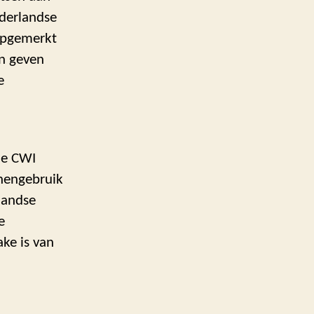
ederlandse
opgemerkt
an geven
e
de CWI
nengebruik
landse
e
ake is van