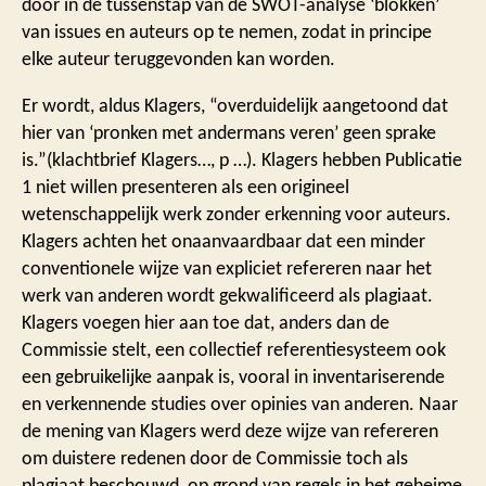
door in de tussenstap van de SWOT-analyse ‘blokken’
van issues en auteurs op te nemen, zodat in principe
elke auteur teruggevonden kan worden.
Er wordt, aldus Klagers, “overduidelijk aangetoond dat
hier van ‘pronken met andermans veren’ geen sprake
is.”(klachtbrief Klagers…, p …). Klagers hebben Publicatie
1 niet willen presenteren als een origineel
wetenschappelijk werk zonder erkenning voor auteurs.
Klagers achten het onaanvaardbaar dat een minder
conventionele wijze van expliciet refereren naar het
werk van anderen wordt gekwalificeerd als plagiaat.
Klagers voegen hier aan toe dat, anders dan de
Commissie stelt, een collectief referentiesysteem ook
een gebruikelijke aanpak is, vooral in inventariserende
en verkennende studies over opinies van anderen. Naar
de mening van Klagers werd deze wijze van refereren
om duistere redenen door de Commissie toch als
plagiaat beschouwd, op grond van regels in het geheime