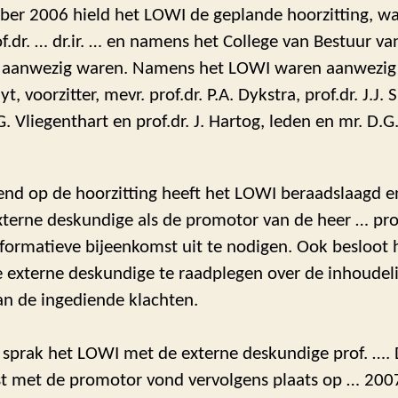
ber 2006 hield het LOWI de geplande hoorzitting, wa
of.dr. … dr.ir. … en namens het College van Bestuur van
 aanwezig waren. Namens het LOWI waren aanwezig p
t, voorzitter, mevr. prof.dr. P.A. Dykstra, prof.dr. J.J. 
.G. Vliegenthart en prof.dr. J. Hartog, leden en mr. D.G
gend op de hoorzitting heeft het LOWI beraadslaagd e
terne deskundige als de promotor van de heer … prof.
nformatieve bijeenkomst uit te nodigen. Ook besloot
 externe deskundige te raadplegen over de inhoudeli
an de ingediende klachten.
sprak het LOWI met de externe deskundige prof. ….
t met de promotor vond vervolgens plaats op … 200