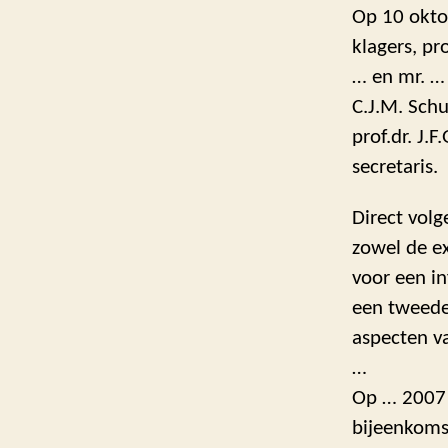
Op 10 okto
klagers, pr
… en mr. …
C.J.M. Schuy
prof.dr. J.F
secretaris.
Direct vol
zowel de ex
voor een i
een tweede
aspecten v
…
Op … 2007 
bijeenkoms