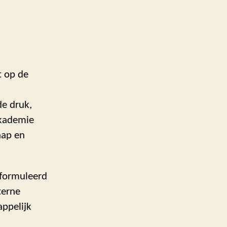
t op de
e druk,
Akademie
hap en
eformuleerd
terne
ppelijk