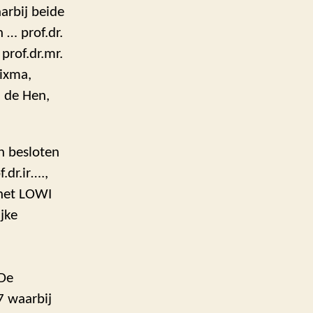
arbij beide
 … prof.dr.
rof.dr.mr.
Sixma,
. de Hen,
n besloten
dr.ir….,
 het LOWI
jke
 De
7 waarbij