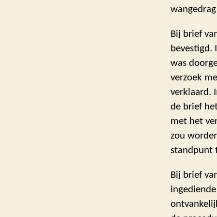
wangedrag d
Bij brief v
bevestigd. 
was doorge
verzoek med
verklaard. 
de brief h
met het ve
zou worden
standpunt 
Bij brief 
ingediende 
ontvankeli