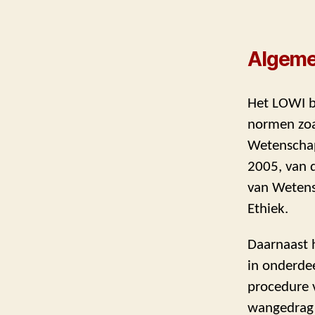
Algem
Het LOWI ba
normen zoal
Wetenschap
2005, van 
van Wetens
Ethiek.
Daarnaast h
in onderdee
procedure 
wangedrag 