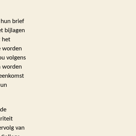
 hun brief
t bijlagen
 het
te worden
ou volgens
en worden
ijeenkomst
hun
 de
iteit
ervolg van