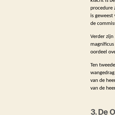
klacht is b
procedure 
is geweest
de commiss
Verder zijn
magnificus 
oordeel ove
Ten tweede
wangedrag. 
van de heer
van de hee
3. De 