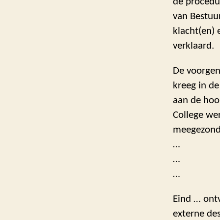
de procedu
van Bestuu
klacht(en)
verklaard.
De voorgen
kreeg in de
aan de hoor
College we
meegezonde
…
…
…
Eind … ontv
externe de