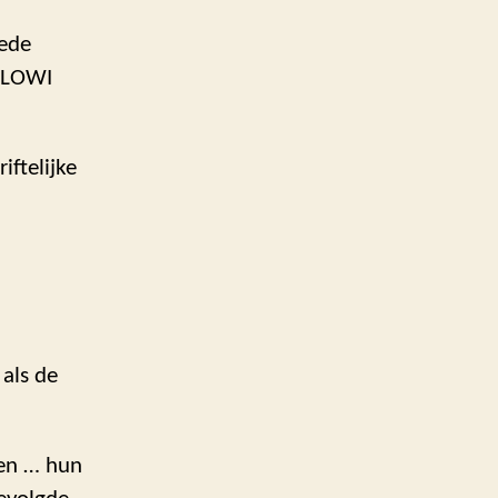
eede
t LOWI
iftelijke
als de
nen … hun