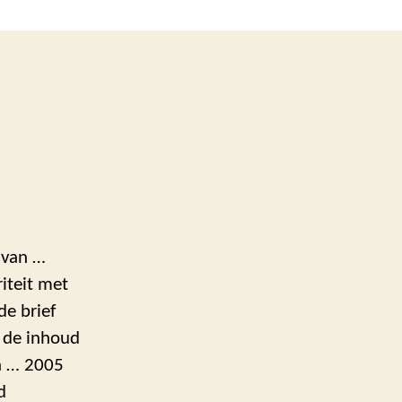
f van …
iteit met
de brief
 de inhoud
an … 2005
d