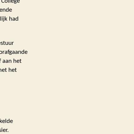
 College
iende
lijk had
estuur
oorafgaande
f aan het
met het
akelde
ier.