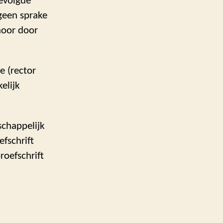
gevolgde
geen sprake
hoor door
e (rector
elijk
schappelijk
efschrift
roefschrift