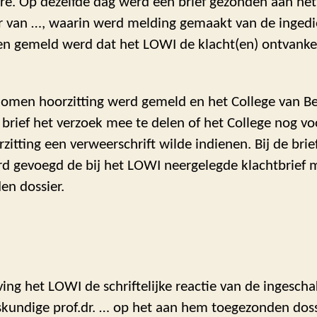
re. Op dezelfde dag werd een brief gezonden aan het
r van …, waarin werd melding gemaakt van de inged
 en gemeld werd dat het LOWI de klacht(en) ontvanke
omen hoorzitting werd gemeld en het College van B
 brief het verzoek mee te delen of het College nog v
zitting een verweerschrift wilde indienen. Bij de brie
rd gevoegd de bij het LOWI neergelegde klachtbrief 
n dossier.
ing het LOWI de schriftelijke reactie van de ingesch
skundige prof.dr. … op het aan hem toegezonden doss