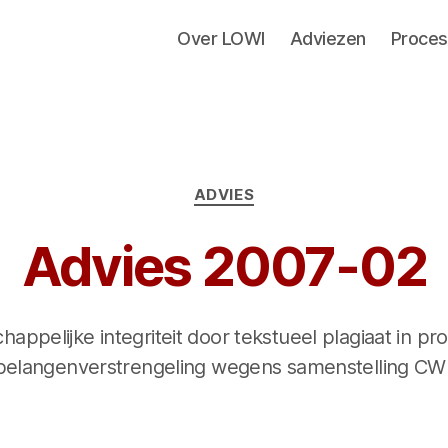
Over LOWI
Adviezen
Proces
Categorieën
ADVIES
Advies 2007-02
ppelijke integriteit door tekstueel plagiaat in proe
belangenverstrengeling wegens samenstelling CWI