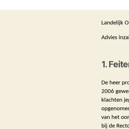
Landelijk O
Advies inz
1. Feit
De heer pro
2006 gewen
klachten j
opgenomen 
van het oor
bij de Rec