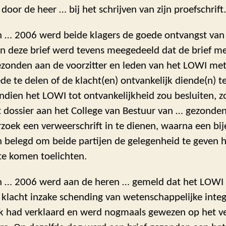
oor de heer … bij het schrijven van zijn proefschrift.
an … 2006 werd beide klagers de goede ontvangst van
In deze brief werd tevens meegedeeld dat de brief me
zonden aan de voorzitter en leden van het LOWI met
e te delen of de klacht(en) ontvankelijk diende(n) 
Indien het LOWI tot ontvankelijkheid zou besluiten, z
et dossier aan het College van Bestuur van … gezond
rzoek een verweerschrift in te dienen, waarna een b
 belegd om beide partijen de gelegenheid te geven 
te komen toelichten.
van … 2006 werd aan de heren … gemeld dat het LOWI
klacht inzake schending van wetenschappelijke integr
jk had verklaard en werd nogmaals gewezen op het v